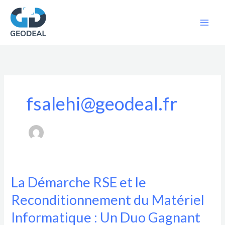
Aller
au
contenu
fsalehi@geodeal.fr
La Démarche RSE et le
La
Démarche
Reconditionnement du Matériel
RSE
Informatique : Un Duo Gagnant
et