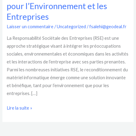
pour l’Environnement et les
le
Reconditionnement
Entreprises
du
Laisser un commentaire
/
Uncategorized
/
fsalehi@geodeal.fr
Matériel
Informatique
La Responsabilité Sociétale des Entreprises (RSE) est une
:
approche stratégique visant à intégrer les préoccupations
Un
sociales, environnementales et économiques dans les activités
Duo
et les interactions de l’entreprise avec ses parties prenantes.
Gagnant
Parmi les nombreuses initiatives RSE, le reconditionnement du
pour
matériel informatique émerge comme une solution innovante
l’Environnement
et bénéfique, tant pour l’environnement que pour les
et
entreprises. […]
les
Entreprises
Lire la suite »