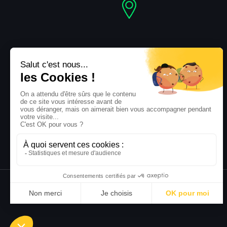
Adresse
48 Rue Andrei Sakharov
93140 Bondy
Copyright © 2026 geodeal