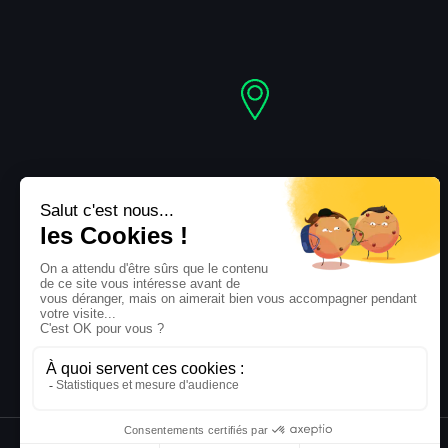
Adresse
48 Rue Andrei Sakharov
93140 Bondy