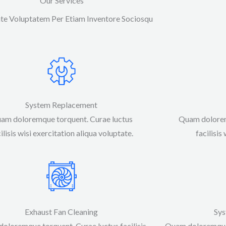
Our Services
te Voluptatem Per Etiam Inventore Sociosqu
System Replacement
am doloremque torquent. Curae luctus
Quam dolorem
ilisis wisi exercitation aliqua voluptate.​​
facilisis 
Exhaust Fan Cleaning
Sys
oloremque torquent. Curae luctus facilisis
Quam doloremque t