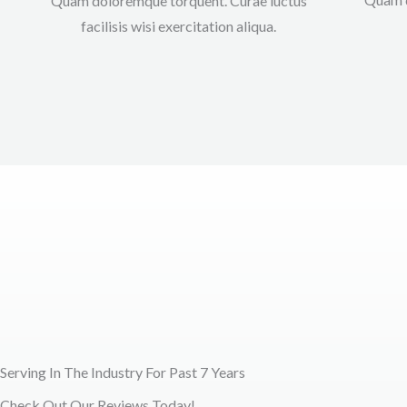
Quam doloremque torquent. Curae luctus
facilisis wisi exercitation aliqua.​​​
Serving In The Industry For Past 7 Years
Check Out Our Reviews Today!